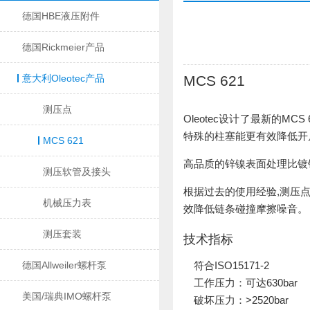
德国HBE液压附件
德国Rickmeier产品
意大利Oleotec产品
MCS 621
测压点
Oleotec设计了最新的
特殊的柱塞能更有效降低开
MCS 621
高品质的锌镍表面处理比镀
测压软管及接头
根据过去的使用经验,测压
机械压力表
效降低链条碰撞摩擦噪音。
测压套装
技术指标
德国Allweiler螺杆泵
符合ISO15171-2
工作压力：可达630bar
美国/瑞典IMO螺杆泵
破坏压力：>2520bar